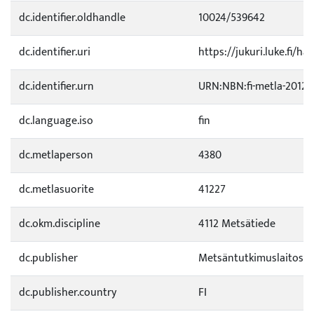
dc.identifier.oldhandle
10024/539642
dc.identifier.uri
https://jukuri.luke.fi/ha
dc.identifier.urn
URN:NBN:fi-metla-20121
dc.language.iso
fin
dc.metlaperson
4380
dc.metlasuorite
41227
dc.okm.discipline
4112 Metsätiede
dc.publisher
Metsäntutkimuslaitos
dc.publisher.country
FI