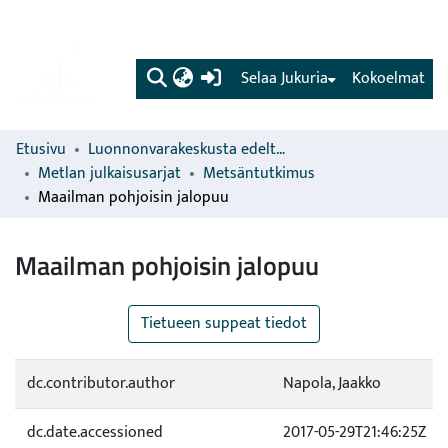
(current)
Selaa Jukuria
Kokoelmat
Etusivu
Luonnonvarakeskusta edeltävien organisaatioiden sarjat
Metlan julkaisusarjat
Metsäntutkimus
Maailman pohjoisin jalopuu
Maailman pohjoisin jalopuu
Tietueen suppeat tiedot
dc.contributor.author
Napola, Jaakko
dc.date.accessioned
2017-05-29T21:46:25Z