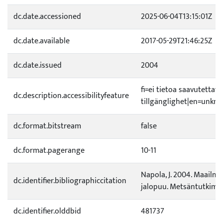
dc.date.accessioned
2025-06-04T13:15:01Z
dc.date.available
2017-05-29T21:46:25Z
dc.date.issued
2004
fi=ei tietoa saavutetta
dc.description.accessibilityfeature
tillgänglighet|en=unknow
dc.format.bitstream
false
dc.format.pagerange
10-11
Napola, J. 2004. Maailm
dc.identifier.bibliographiccitation
jalopuu. Metsäntutkimus 
dc.identifier.olddbid
481737