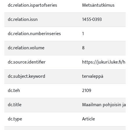
dc.relation.ispartofseries
Metsäntutkimus
dc.relation.issn
1455-0393
dc.relation.numberinseries
1
dc.relation.volume
8
dc.source.identifier
https://jukuri.luke.fi/h
dc.subject.keyword
tervaleppä
dc.teh
2109
dc.title
Maailman pohjoisin jal
dc.type
Article