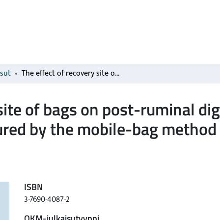
isut
The effect of recovery site of bags on post-ruminal digestion estimates of feed nitrogen as measured by the mobile-bag method in cattle
site of bags on post-ruminal di
red by the mobile-bag method i
ISBN
3-7690-4087-2
OKM-julkaisutyyppi