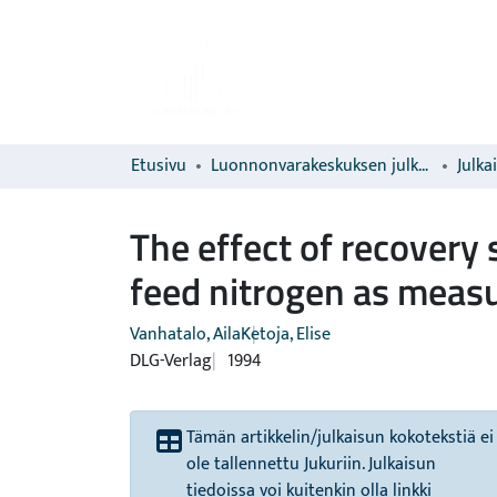
Etusivu
Luonnonvarakeskuksen julkaisut
Julka
The effect of recovery 
feed nitrogen as measu
Vanhatalo, Aila
Ketoja, Elise
DLG-Verlag
1994
Tämän artikkelin/julkaisun kokotekstiä ei
ole tallennettu Jukuriin. Julkaisun
tiedoissa voi kuitenkin olla linkki