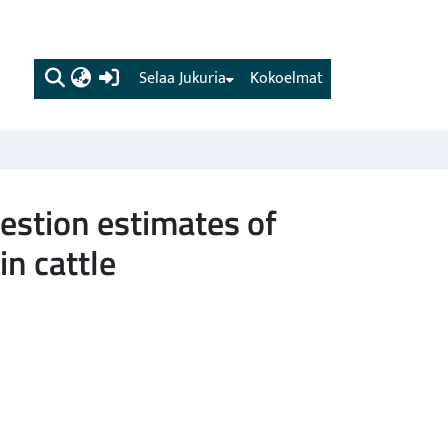
(current)
Selaa Jukuria
Kokoelmat
gestion estimates of
n cattle