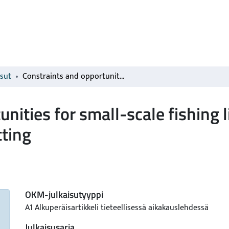
isut
Constraints and opportunities for small-scale fishing livelihoods in a post-productivist coastal setting
nities for small-scale fishing l
tting
OKM-julkaisutyyppi
A1 Alkuperäisartikkeli tieteellisessä aikakauslehdessä
Julkaisusarja