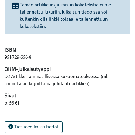
Tämän artikkelin/julkaisun kokotekstiä ei ole
tallennettu Jukuriin. Julkaisun tiedoissa voi
kuitenkin olla linkki toisaalle tallennettuun
kokotekstiin.
ISBN
951-729-656-8
OKM-julkaisutyyppi
D2 Artikkeli ammatillisessa kokoomateoksessa (ml.
toimittajan kirjoittama johdantoartikkeli)
Sivut
p. 56-61
Tietueen kaikki tiedot