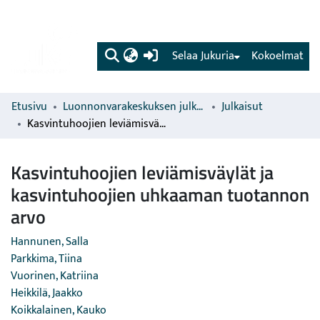
(current)
Selaa Jukuria
Kokoelmat
Etusivu
Luonnonvarakeskuksen julkaisut
Julkaisut
Kasvintuhoojien leviämisväylät ja kasvintuhoojien uhkaaman tuotannon arvo
Kasvintuhoojien leviämisväylät ja
kasvintuhoojien uhkaaman tuotannon
arvo
Hannunen, Salla
Parkkima, Tiina
Vuorinen, Katriina
Heikkilä, Jaakko
Koikkalainen, Kauko