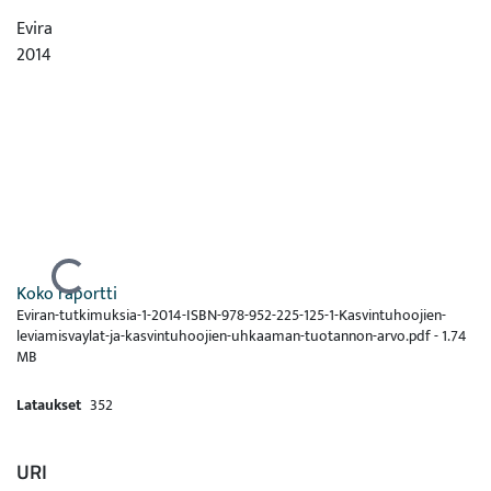
Evira
2014
Ladataan...
Koko raportti
Eviran-tutkimuksia-1-2014-ISBN-978-952-225-125-1-Kasvintuhoojien-
leviamisvaylat-ja-kasvintuhoojien-uhkaaman-tuotannon-arvo.pdf -
1.74
MB
Lataukset
352
URI