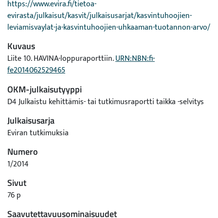
https://www.evira.fi/tietoa-
evirasta/julkaisut/kasvit/julkaisusarjat/kasvintuhoojien-
leviamisvaylat-ja-kasvintuhoojien-uhkaaman-tuotannon-arvo/
Kuvaus
Liite 10. HAVINA-loppuraporttiin.
URN:NBN:fi-
fe2014062529465
OKM-julkaisutyyppi
D4 Julkaistu kehittämis- tai tutkimusraportti taikka -selvitys
Julkaisusarja
Eviran tutkimuksia
Numero
1/2014
Sivut
76 p
Saavutettavuusominaisuudet