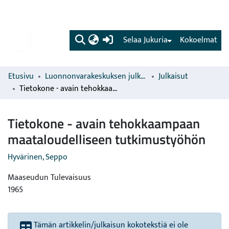
(current)
Selaa Jukuria
Kokoelmat
Etusivu
Luonnonvarakeskuksen julkaisut
Julkaisut
Tietokone - avain tehokkaampaan maataloudelliseen tutkimustyöhön
Tietokone - avain tehokkaampaan
maataloudelliseen tutkimustyöhön
Hyvärinen, Seppo
Maaseudun Tulevaisuus
1965
Tämän artikkelin/julkaisun kokotekstiä ei ole