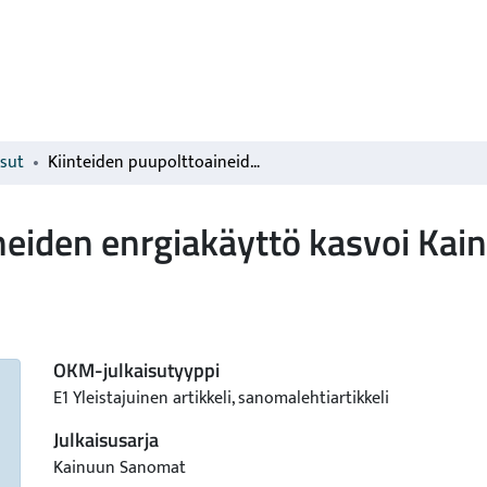
isut
Kiinteiden puupolttoaineiden enrgiakäyttö kasvoi Kainuussa
neiden enrgiakäyttö kasvoi Kai
OKM-julkaisutyyppi
E1 Yleistajuinen artikkeli, sanomalehtiartikkeli
Julkaisusarja
Kainuun Sanomat