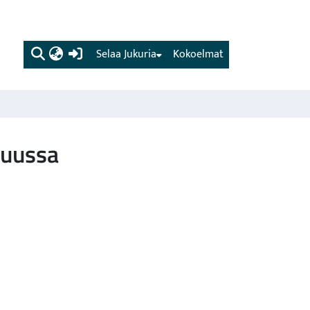
(current)
Selaa Jukuria
Kokoelmat
nuussa