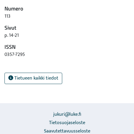
Numero
113
Sivut
p. 14-21
ISSN
0357-7295
Tietueen kaikki tiedot
jukuri@luke.fi
Tietosuojaseloste
Saavutettavuusseloste