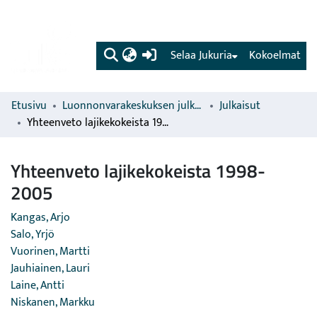
(current)
Selaa Jukuria
Kokoelmat
Etusivu
Luonnonvarakeskuksen julkaisut
Julkaisut
Yhteenveto lajikekokeista 1998-2005
Yhteenveto lajikekokeista 1998-
2005
Kangas, Arjo
Salo, Yrjö
Vuorinen, Martti
Jauhiainen, Lauri
Laine, Antti
Niskanen, Markku