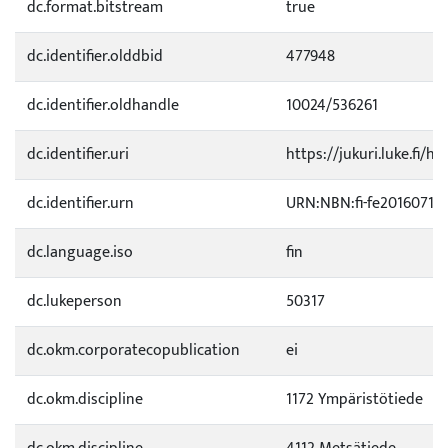
dc.format.bitstream
true
dc.identifier.olddbid
477948
dc.identifier.oldhandle
10024/536261
dc.identifier.uri
https://jukuri.luke.fi/h
dc.identifier.urn
URN:NBN:fi-fe20160718
dc.language.iso
fin
dc.lukeperson
50317
dc.okm.corporatecopublication
ei
dc.okm.discipline
1172 Ympäristötiede