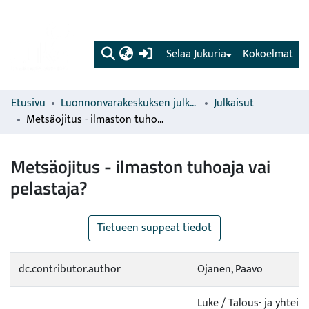
(current)
Selaa Jukuria
Kokoelmat
Etusivu
Luonnonvarakeskuksen julkaisut
Julkaisut
Metsäojitus - ilmaston tuhoaja vai pelastaja?
Metsäojitus - ilmaston tuhoaja vai
pelastaja?
Tietueen suppeat tiedot
dc.contributor.author
Ojanen, Paavo
Luke / Talous- ja yhteis