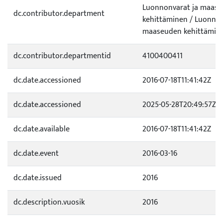
Luonnonvarat ja maas
dc.contributor.department
kehittäminen / Luonnon
maaseuden kehittämine
dc.contributor.departmentid
4100400411
dc.date.accessioned
2016-07-18T11:41:42Z
dc.date.accessioned
2025-05-28T20:49:57Z
dc.date.available
2016-07-18T11:41:42Z
dc.date.event
2016-03-16
dc.date.issued
2016
dc.description.vuosik
2016