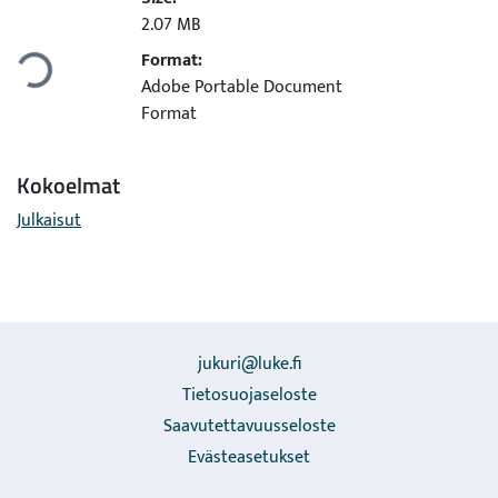
dataan...
2.07 MB
Format:
Adobe Portable Document
Format
Kokoelmat
Julkaisut
jukuri@luke.fi
Tietosuojaseloste
Saavutettavuusseloste
Evästeasetukset