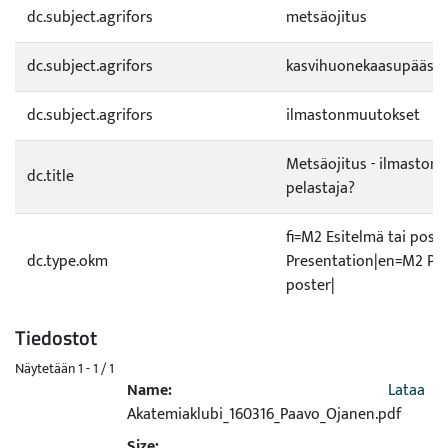
dc.subject.agrifors
metsäojitus
dc.subject.agrifors
kasvihuonekaasupäästö
dc.subject.agrifors
ilmastonmuutokset
Metsäojitus - ilmaston 
dc.title
pelastaja?
fi=M2 Esitelmä tai post
dc.type.okm
Presentation|en=M2 Pre
poster|
Tiedostot
Näytetään
1 - 1 / 1
Name:
Lataa
Akatemiaklubi_160316_Paavo_Ojanen.pdf
Size: