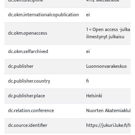
dc.okm.discipline
4112 Metsätiede
dc.okm.internationalcopublication
ei
1 = Open access -julkai
dc.okm.openaccess
ilmestynyt julkaisu
dc.okm.selfarchived
ei
dc.publisher
Luonnonvarakeskus
dc.publisher.country
fi
dc.publisher.place
Helsinki
dc.relation.conference
Nuorten Akatemiaklubi
dc.source.identifier
https://jukuri.luke.fi/