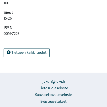
100
Sivut
15-26
ISSN
0016-7223
Tietueen kaikki tiedot
jukuri@luke.fi
Tietosuojaseloste
Saavutettavuusseloste
Evästeasetukset