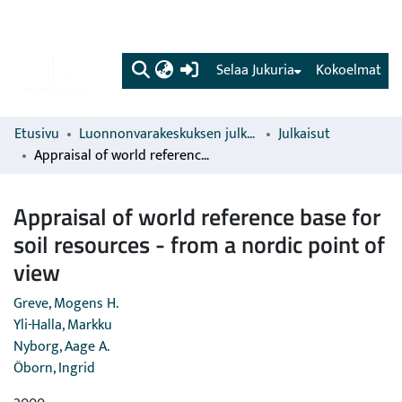
(current)
Selaa Jukuria
Kokoelmat
Etusivu
Luonnonvarakeskuksen julkaisut
Julkaisut
Appraisal of world reference base for soil resources - from a nordic point of view
Appraisal of world reference base for
soil resources - from a nordic point of
view
Greve, Mogens H.
Yli-Halla, Markku
Nyborg, Aage A.
Öborn, Ingrid