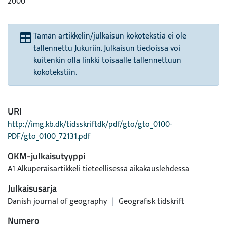
2000
Tämän artikkelin/julkaisun kokotekstiä ei ole
tallennettu Jukuriin. Julkaisun tiedoissa voi
kuitenkin olla linkki toisaalle tallennettuun
kokotekstiin.
URI
http://img.kb.dk/tidsskriftdk/pdf/gto/gto_0100-
PDF/gto_0100_72131.pdf
OKM-julkaisutyyppi
A1 Alkuperäisartikkeli tieteellisessä aikakauslehdessä
Julkaisusarja
Danish journal of geography
|
Geografisk tidskrift
Numero