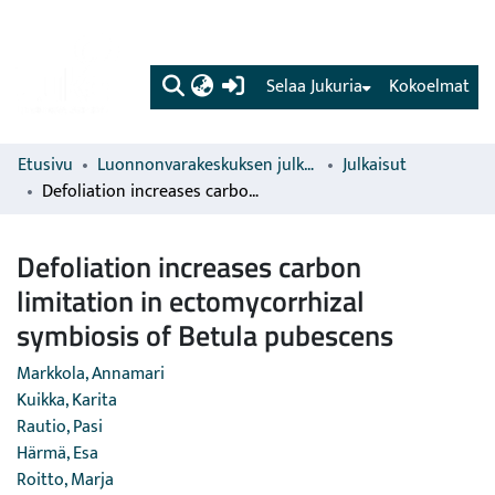
(current)
Selaa Jukuria
Kokoelmat
Etusivu
Luonnonvarakeskuksen julkaisut
Julkaisut
Defoliation increases carbon limitation in ectomycorrhizal symbiosis of Betula pubescens
Defoliation increases carbon
limitation in ectomycorrhizal
symbiosis of Betula pubescens
Markkola, Annamari
Kuikka, Karita
Rautio, Pasi
Härmä, Esa
Roitto, Marja