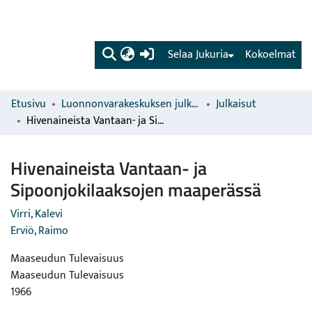
(current)
Selaa Jukuria
Kokoelmat
Etusivu
Luonnonvarakeskuksen julkaisut
Julkaisut
Hivenaineista Vantaan- ja Sipoonjokilaaksojen maaperässä
Hivenaineista Vantaan- ja
Sipoonjokilaaksojen maaperässä
Virri, Kalevi
Erviö, Raimo
Maaseudun Tulevaisuus
Maaseudun Tulevaisuus
1966