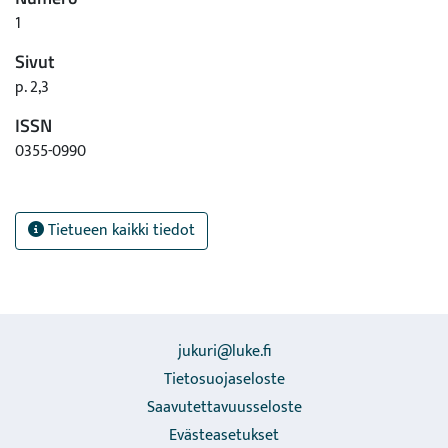
1
Sivut
p. 2,3
ISSN
0355-0990
Tietueen kaikki tiedot
jukuri@luke.fi
Tietosuojaseloste
Saavutettavuusseloste
Evästeasetukset