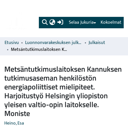
(current)
Selaa Jukuria
Kokoelmat
Etusivu
Luonnonvarakeskuksen julkaisut
Julkaisut
Metsäntutkimuslaitoksen Kannuksen tutkimusaseman henkilöstön energiapoliittiset mielipiteet. Harjoitustyö Helsingin yliopiston yleisen valtio-opin laitokselle. Moniste
Metsäntutkimuslaitoksen Kannuksen
tutkimusaseman henkilöstön
energiapoliittiset mielipiteet.
Harjoitustyö Helsingin yliopiston
yleisen valtio-opin laitokselle.
Moniste
Heino, Esa