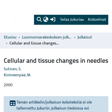
(current)
Selaa Jukuria
Kokoelmat
Etusivu
Luonnonvarakeskuksen julkaisut
Julkaisut
Cellular and tissue changes in needles
Cellular and tissue changes in needles
Sutinen, S.
Kivimäenpää, M.
2000
Tämän artikkelin/julkaisun kokotekstiä ei ole
tallennettu Jukuriin. Julkaisun tiedoissa voi