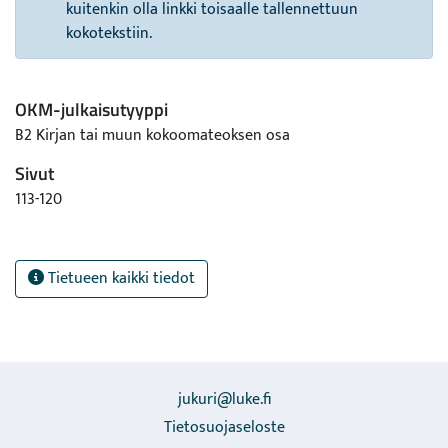
kuitenkin olla linkki toisaalle tallennettuun
kokotekstiin.
OKM-julkaisutyyppi
B2 Kirjan tai muun kokoomateoksen osa
Sivut
113-120
Tietueen kaikki tiedot
jukuri@luke.fi
Tietosuojaseloste