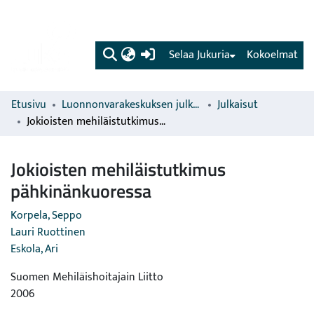
(current)
Selaa Jukuria
Kokoelmat
Etusivu
Luonnonvarakeskuksen julkaisut
Julkaisut
Jokioisten mehiläistutkimus pähkinänkuoressa
Jokioisten mehiläistutkimus
pähkinänkuoressa
Korpela, Seppo
Lauri Ruottinen
Eskola, Ari
Suomen Mehiläishoitajain Liitto
2006