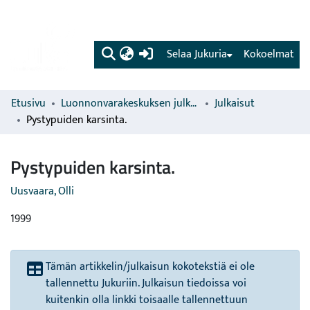
(current)
Selaa Jukuria
Kokoelmat
Etusivu
Luonnonvarakeskuksen julkaisut
Julkaisut
Pystypuiden karsinta.
Pystypuiden karsinta.
Uusvaara, Olli
1999
Tämän artikkelin/julkaisun kokotekstiä ei ole
tallennettu Jukuriin. Julkaisun tiedoissa voi
kuitenkin olla linkki toisaalle tallennettuun