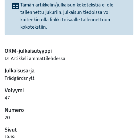
Tämän artikkelin/julkaisun kokotekstiä ei ole
tallennettu Jukuriin. Julkaisun tiedoissa voi
kuitenkin olla linkki toisaalle tallennettuun
kokotekstiin.
OKM-julkaisutyyppi
D1 Artikkeli ammattilehdessä
Julkaisusarja
Trädgårdsnytt
Volyymi
47
Numero
20
Sivut
18-19