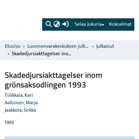
(current)
Selaa Jukuria
Kokoelmat
Etusivu
Luonnonvarakeskuksen julkaisut
Julkaisut
Skadedjursiakttagelser inom grönsaksodlingen 1993
Skadedjursiakttagelser inom
grönsaksodlingen 1993
Tiilikkala, Kari
Aaltonen, Marja
Jaakkola, Sirkka
1993