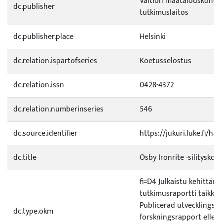
Valtion maatalouskonei
dc.publisher
tutkimuslaitos
dc.publisher.place
Helsinki
dc.relation.ispartofseries
Koetusselostus
dc.relation.issn
0428-4372
dc.relation.numberinseries
546
dc.source.identifier
https://jukuri.luke.fi/h
dc.title
Osby Ironrite -silityskon
fi=D4 Julkaistu kehittämi
tutkimusraportti taikka 
Publicerad utvecklings e
dc.type.okm
forskningsrapport eller