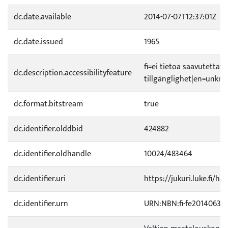
dc.date.available
2014-07-07T12:37:01Z
dc.date.issued
1965
fi=ei tietoa saavutetta
dc.description.accessibilityfeature
tillgänglighet|en=unknow
dc.format.bitstream
true
dc.identifier.olddbid
424882
dc.identifier.oldhandle
10024/483464
dc.identifier.uri
https://jukuri.luke.fi/ha
dc.identifier.urn
URN:NBN:fi-fe20140630