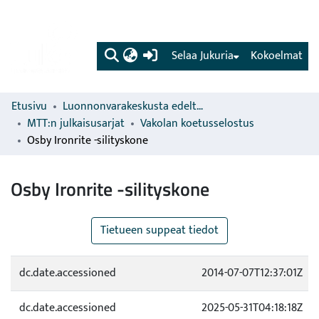
(current)
Selaa Jukuria
Kokoelmat
Etusivu
Luonnonvarakeskusta edeltävien organisaatioiden sarjat
MTT:n julkaisusarjat
Vakolan koetusselostus
Osby Ironrite -silityskone
Osby Ironrite -silityskone
Tietueen suppeat tiedot
dc.date.accessioned
2014-07-07T12:37:01Z
dc.date.accessioned
2025-05-31T04:18:18Z