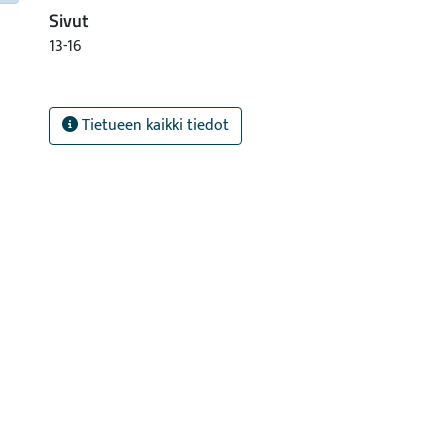
Sivut
13-16
Tietueen kaikki tiedot