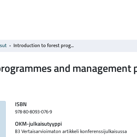
isut
Introduction to forest programmes and management planning in Finland
t programmes and management p
ISBN
978-80-8093-076-9
OKM-julkaisutyyppi
B3 Vertaisarvioimaton artikkeli konferenssijulkaisussa