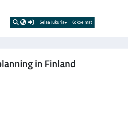
(current)
Selaa Jukuria
Kokoelmat
lanning in Finland