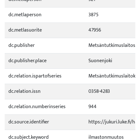
dc.metlaperson
3875
dc.metlasuorite
47956
dc.publisher
Metsäntutkimuslaitos
dc.publisher.place
Suonenjoki
dc.relation.ispartofseries
Metsäntutkimuslaitokse
dc.relation.issn
0358-4283
dc.relation.numberinseries
944
dc.source.identifier
https://jukuri.luke.fi/h
dc.subject.keyword
ilmastonmuutos