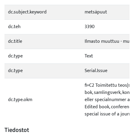
dc.subject.keyword
metsäpuut
dc.teh
3390
dc.title
Ilmasto muuttuu - muka
dc.type
Text
dc.type
Serial.Issue
fi=C2 Toimitettu teos|s
bok, samlingsverk, konf
dc.type.okm
eller specialnummer av 
Edited book, conference
special issue of a journa
Tiedostot