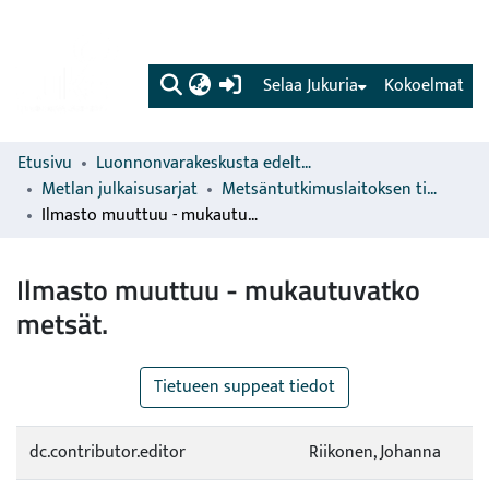
(current)
Selaa Jukuria
Kokoelmat
Etusivu
Luonnonvarakeskusta edeltävien organisaatioiden sarjat
Metlan julkaisusarjat
Metsäntutkimuslaitoksen tiedonantoja
Ilmasto muuttuu - mukautuvatko metsät.
Ilmasto muuttuu - mukautuvatko
metsät.
Tietueen suppeat tiedot
dc.contributor.editor
Riikonen, Johanna