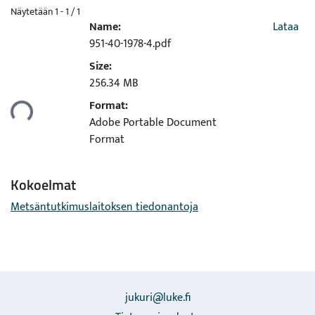
Näytetään
1 - 1 / 1
Name:
Lataa
951-40-1978-4.pdf
Size:
256.34 MB
Format:
taan...
Adobe Portable Document
Format
Kokoelmat
Metsäntutkimuslaitoksen tiedonantoja
jukuri@luke.fi