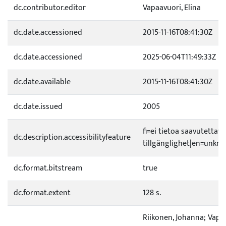
dc.contributor.editor
Vapaavuori, Elina
dc.date.accessioned
2015-11-16T08:41:30Z
dc.date.accessioned
2025-06-04T11:49:33Z
dc.date.available
2015-11-16T08:41:30Z
dc.date.issued
2005
fi=ei tietoa saavutetta
dc.description.accessibilityfeature
tillgänglighet|en=unknow
dc.format.bitstream
true
dc.format.extent
128 s.
Riikonen, Johanna; Vapaa