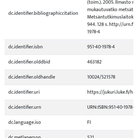
(toim.). 2005. Ilmasto m
mukautuvatko metsät.
dc.identifier.bibliographiccitation
Metsäntutkimuslaitokse
944. 128 s. http://urn.fi
1978-4
dc.identifier.isbn
951-40-1978-4
dc.identifier.olddbid
463182
dc.identifier.oldhandle
10024/521578
dc.identifier.uri
https://jukuri.luke.fi/ha
dc.identifier.urn
URN:ISBN:951-40-1978-4
dc.language.iso
FI
dc.metlaperson
521