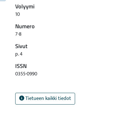
Volyymi
10
Numero
7-8
Sivut
p. 4
ISSN
0355-0990
Tietueen kaikki tiedot