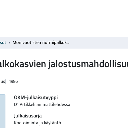
isut
Monivuotisten nurmipalkokasvien jalostusmahdollisuudet
lkokasvien jalostusmahdollisu
uus
1986
OKM-julkaisutyyppi
D1 Artikkeli ammattilehdessä
Julkaisusarja
Koetoiminta ja käytäntö