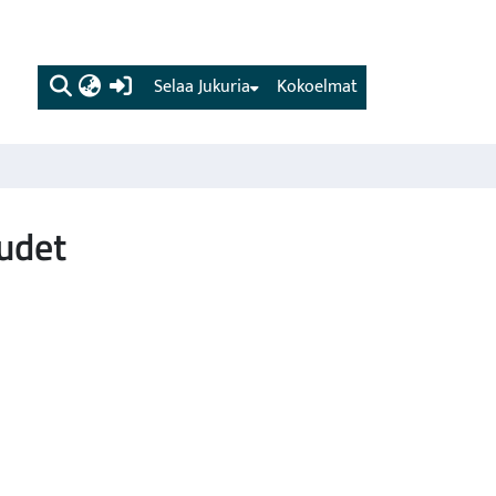
(current)
Selaa Jukuria
Kokoelmat
udet