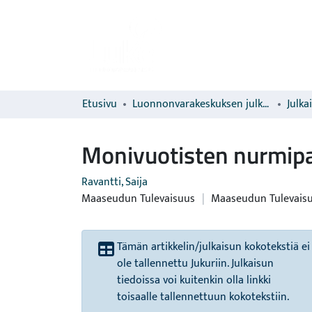
Etusivu
Luonnonvarakeskuksen julkaisut
Julka
Monivuotisten nurmipa
Ravantti, Saija
Maaseudun Tulevaisuus
|
Maaseudun Tulevais
Tämän artikkelin/julkaisun kokotekstiä ei
ole tallennettu Jukuriin. Julkaisun
tiedoissa voi kuitenkin olla linkki
toisaalle tallennettuun kokotekstiin.