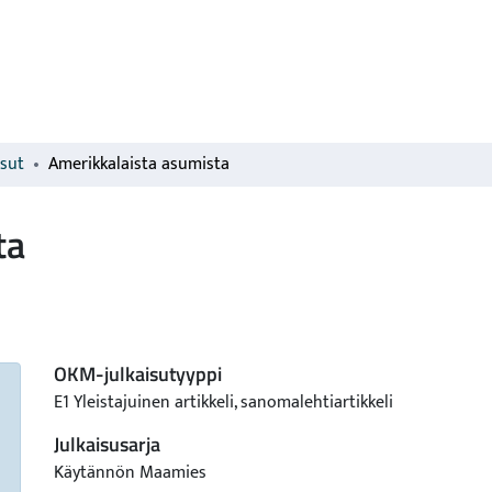
isut
Amerikkalaista asumista
ta
OKM-julkaisutyyppi
E1 Yleistajuinen artikkeli, sanomalehtiartikkeli
Julkaisusarja
Käytännön Maamies