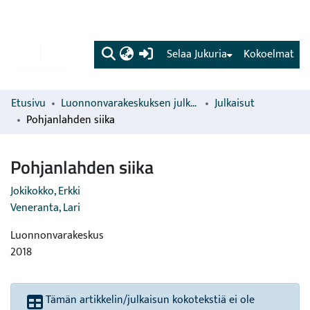
(current)
Selaa Jukuria
Kokoelmat
Etusivu
Luonnonvarakeskuksen julkaisut
Julkaisut
Pohjanlahden siika
Pohjanlahden siika
Jokikokko, Erkki
Veneranta, Lari
Luonnonvarakeskus
2018
Tämän artikkelin/julkaisun kokotekstiä ei ole