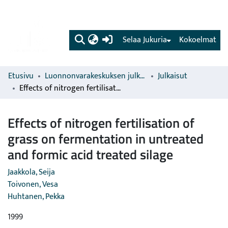
(current)
Selaa Jukuria
Kokoelmat
Etusivu
Luonnonvarakeskuksen julkaisut
Julkaisut
Effects of nitrogen fertilisation of grass on fermentation in untreated and formic acid treated silage
Effects of nitrogen fertilisation of
grass on fermentation in untreated
and formic acid treated silage
Jaakkola, Seija
Toivonen, Vesa
Huhtanen, Pekka
1999