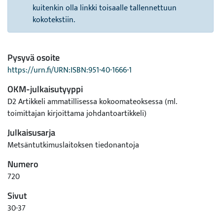
kuitenkin olla linkki toisaalle tallennettuun
kokotekstiin.
Pysyvä osoite
https://urn.fi/URN:ISBN:951-40-1666-1
OKM-julkaisutyyppi
D2 Artikkeli ammatillisessa kokoomateoksessa (ml.
toimittajan kirjoittama johdantoartikkeli)
Julkaisusarja
Metsäntutkimuslaitoksen tiedonantoja
Numero
720
Sivut
30-37