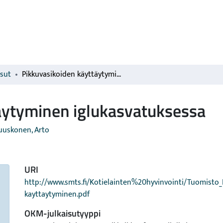
isut
Pikkuvasikoiden käyttäytyminen iglukasvatuksessa
äytyminen iglukasvatuksessa
uuskonen, Arto
URI
http://www.smts.fi/Kotielainten%20hyvinvointi/Tuomisto
kayttaytyminen.pdf
OKM-julkaisutyyppi