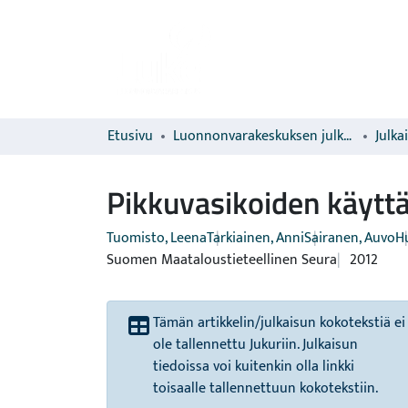
Etusivu
Luonnonvarakeskuksen julkaisut
Julka
Pikkuvasikoiden käytt
Tuomisto, Leena
Tarkiainen, Anni
Sairanen, Auvo
H
Suomen Maataloustieteellinen Seura
2012
Tämän artikkelin/julkaisun kokotekstiä ei
ole tallennettu Jukuriin. Julkaisun
tiedoissa voi kuitenkin olla linkki
toisaalle tallennettuun kokotekstiin.