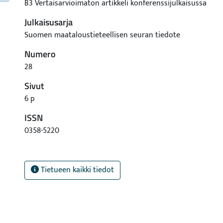
B3 Vertaisarvioimaton artikkeli konferenssijulkaisussa
Julkaisusarja
Suomen maataloustieteellisen seuran tiedote
Numero
28
Sivut
6 p
ISSN
0358-5220
Tietueen kaikki tiedot