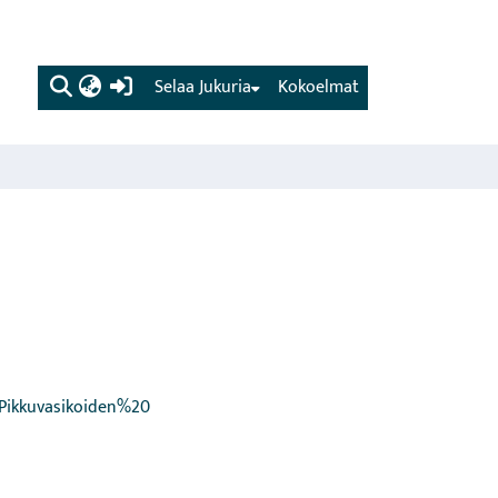
(current)
Selaa Jukuria
Kokoelmat
_Pikkuvasikoiden%20