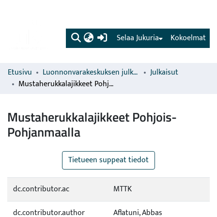
(current)
Selaa Jukuria
Kokoelmat
Etusivu
Luonnonvarakeskuksen julkaisut
Julkaisut
Mustaherukkalajikkeet Pohjois-Pohjanmaalla
Mustaherukkalajikkeet Pohjois-
Pohjanmaalla
Tietueen suppeat tiedot
dc.contributor.ac
MTTK
dc.contributor.author
Aflatuni, Abbas