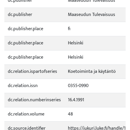
dc.publisher
Maaseudun Tulevaisuus
dc.publisher
Maaseudun Tulevaisuus
dc.publisher.place
fi
dc.publisher.place
Helsinki
dc.publisher.place
Helsinki
dc.relation.ispartofseries
Koetoiminta ja käytäntö
dc.relation.issn
0355-0990
dc.relation.numberinseries
16.4.1991
dc.relation.volume
48
dc.source.identifier
https://jukuri.luke.fi/handle/1