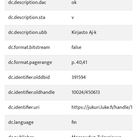
dc.description.dac
ok
dc.description.sta
v
dc.description.ubb
Kirjasto Aj-k
dc.format.bitstream
false
dc.format.pagerange
p. 40,41
dc.identifier.olddbid
391594
dc.identifier.oldhandle
10024/450613
dc.identifier.uri
https://jukuri.luke.fi/handle/11
dc.language
fin