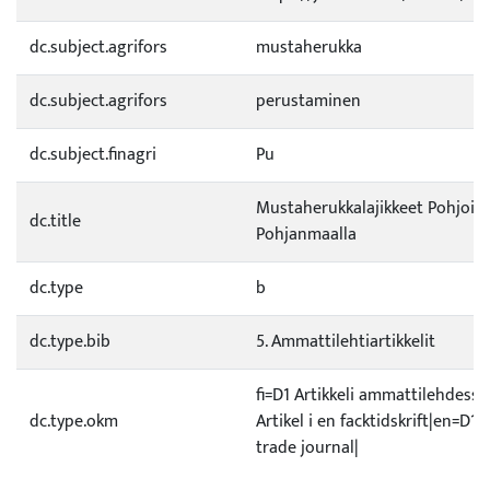
dc.subject.agrifors
mustaherukka
dc.subject.agrifors
perustaminen
dc.subject.finagri
Pu
Mustaherukkalajikkeet Pohjois-
dc.title
Pohjanmaalla
dc.type
b
dc.type.bib
5. Ammattilehtiartikkelit
fi=D1 Artikkeli ammattilehdessä
dc.type.okm
Artikel i en facktidskrift|en=D1 A
trade journal|