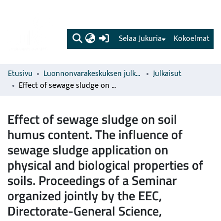
(current)
Selaa Jukuria
Kokoelmat
Etusivu
Luonnonvarakeskuksen julkaisut
Julkaisut
Effect of sewage sludge on soil humus content. The influence of sewage sludge application on physical and biological properties of soils. Proceedings of a Seminar organized jointly by the EEC, Directorate-General Science, Research and Development and the Byerische Landesanstalt für Bodenkultur und Pflanzenbau, Munich, BRD, June 23-24. 1981
Effect of sewage sludge on soil
humus content. The influence of
sewage sludge application on
physical and biological properties of
soils. Proceedings of a Seminar
organized jointly by the EEC,
Directorate-General Science,