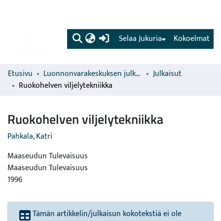
(current)
Selaa Jukuria
Kokoelmat
Etusivu
Luonnonvarakeskuksen julkaisut
Julkaisut
Ruokohelven viljelytekniikka
Ruokohelven viljelytekniikka
Pahkala, Katri
Maaseudun Tulevaisuus
Maaseudun Tulevaisuus
1996
Tämän artikkelin/julkaisun kokotekstiä ei ole