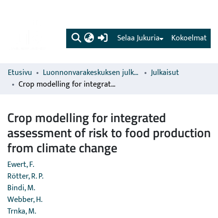
(current)
Selaa Jukuria
Kokoelmat
Etusivu
Luonnonvarakeskuksen julkaisut
Julkaisut
Crop modelling for integrated assessment of risk to food production from climate change
Crop modelling for integrated
assessment of risk to food production
from climate change
Ewert, F.
Rötter, R. P.
Bindi, M.
Webber, H.
Trnka, M.