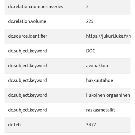
dc.relation.numberinseries
2
dc.relation.volume
225
dc.source.identifier
https://jukuri.luke.fi/
dc.subject.keyword
DOC
dc.subject.keyword
avohakkuu
dc.subject.keyword
hakkuutähde
dc.subject.keyword
liukoinen orgaaninen a
dc.subject.keyword
raskasmetallit
dc.teh
3477