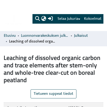
(current)
Selaa Jukuria
Kokoelmat
Etusivu
Luonnonvarakeskuksen julkaisut
Julkaisut
Leaching of dissolved organic carbon and trace elements after stem-only and whole-tree clear-cut on boreal peatland
Leaching of dissolved organic carbon
and trace elements after stem-only
and whole-tree clear-cut on boreal
peatland
Tietueen suppeat tiedot