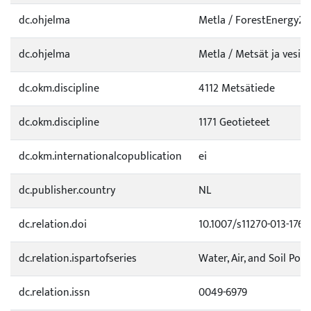
dc.ohjelma
Metla / ForestEnergy20
dc.ohjelma
Metla / Metsät ja vesi 
dc.okm.discipline
4112 Metsätiede
dc.okm.discipline
1171 Geotieteet
dc.okm.internationalcopublication
ei
dc.publisher.country
NL
dc.relation.doi
10.1007/s11270-013-1767
dc.relation.ispartofseries
Water, Air, and Soil Poll
dc.relation.issn
0049-6979