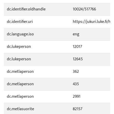
dc.identifier.oldhandle
10024/517766
dc.identifier.uri
https://jukuri.luke.fi/h
dc.language.iso
eng
dc.lukeperson
12017
dc.lukeperson
12645
dc.metlaperson
362
dc.metlaperson
435
dc.metlaperson
2991
dc.metlasuorite
82157