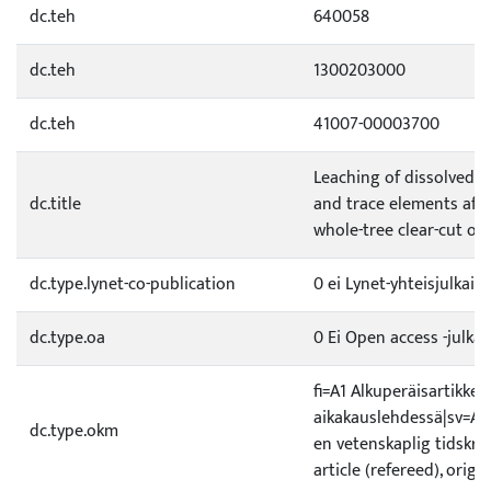
dc.teh
640058
dc.teh
1300203000
dc.teh
41007-00003700
Leaching of dissolved 
dc.title
and trace elements aft
whole-tree clear-cut on
dc.type.lynet-co-publication
0 ei Lynet-yhteisjulkais
dc.type.oa
0 Ei Open access -julkai
fi=A1 Alkuperäisartikkeli
aikakauslehdessä|sv=A1 O
dc.type.okm
en vetenskaplig tidskrif
article (refereed), origi