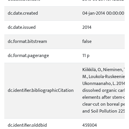
dc.date.created
04-jan-2014 00:00:00
dc.date.issued
2014
dc.format.bitstream
false
dc.format.pagerange
11 p
Kiikkilä, O., Nieminen, T.M
M., Loukola-Ruskeeniemi
Ukonmaanaho, L. 2014. 
dc.identifier.bibliographicCitation
dissolved organic carb
elements after stem-on
clear-cut on boreal peat
and Soil Pollution 225(2 
dc.identifier.olddbid
459304