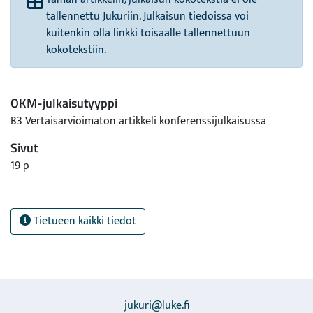
tallennettu Jukuriin. Julkaisun tiedoissa voi
kuitenkin olla linkki toisaalle tallennettuun
kokotekstiin.
OKM-julkaisutyyppi
B3 Vertaisarvioimaton artikkeli konferenssijulkaisussa
Sivut
19 p
Tietueen kaikki tiedot
jukuri@luke.fi