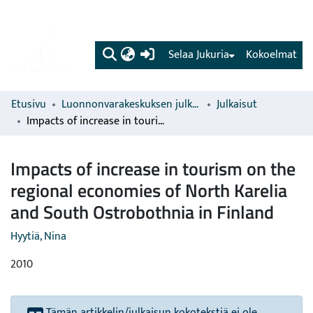
(current)
Selaa Jukuria
Kokoelmat
Etusivu
Luonnonvarakeskuksen julkaisut
Julkaisut
Impacts of increase in tourism on the regional economies of North Karelia and South Ostrobothnia in Finland
Impacts of increase in tourism on the
regional economies of North Karelia
and South Ostrobothnia in Finland
Hyytiä, Nina
2010
Tämän artikkelin/julkaisun kokotekstiä ei ole