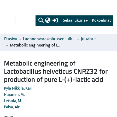
(current)
Selaa Jukuria
Kokoelmat
Etusivu
Luonnonvarakeskuksen julkaisut
Julkaisut
Metabolic engineering of Lactobacillus helveticus CNRZ32 for production of pure L-(+)-lactic acid
Metabolic engineering of
Lactobacillus helveticus CNRZ32 for
production of pure L-(+)-lactic acid
Kylä-Nikkilä, Kari
Hujanen, M.
Leisola, M.
Palva, Airi