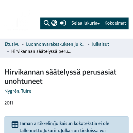
(current)
Selaa Jukuria
Kokoelmat
Etusivu
Luonnonvarakeskuksen julkaisut
Julkaisut
Hirvikannan säätelyssä perusasiat unohtuneet
Hirvikannan säätelyssä perusasiat
unohtuneet
Nygrén, Tuire
2011
Tämän artikkelin/julkaisun kokotekstiä ei ole
tallennettu Jukuriin. Julkaisun tiedoissa voi