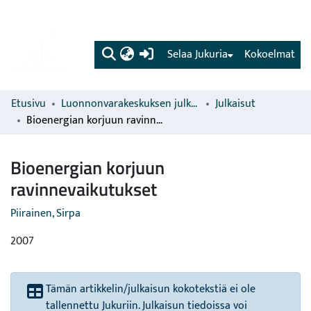
(current)
Selaa Jukuria
Kokoelmat
Etusivu
Luonnonvarakeskuksen julkaisut
Julkaisut
Bioenergian korjuun ravinnevaikutukset
Bioenergian korjuun
ravinnevaikutukset
Piirainen, Sirpa
2007
Tämän artikkelin/julkaisun kokotekstiä ei ole
tallennettu Jukuriin. Julkaisun tiedoissa voi