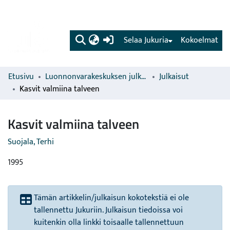
(current)
Selaa Jukuria
Kokoelmat
Etusivu
Luonnonvarakeskuksen julkaisut
Julkaisut
Kasvit valmiina talveen
Kasvit valmiina talveen
Suojala, Terhi
1995
Tämän artikkelin/julkaisun kokotekstiä ei ole
tallennettu Jukuriin. Julkaisun tiedoissa voi
kuitenkin olla linkki toisaalle tallennettuun