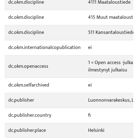
dc.okm.discipline
4111 Maataloustiede
dc.okm.discipline
415 Muut maataloustie
dc.okm.discipline
511 Kansantaloustiede
dc.okm.internationalcopublication
ei
1 = Open access -julkai
dc.okm.openaccess
ilmestynyt julkaisu
dc.okm.selfarchived
ei
dc.publisher
Luonnonvarakeskus, Lu
dc.publisher.country
fi
dc.publisher.place
Helsinki