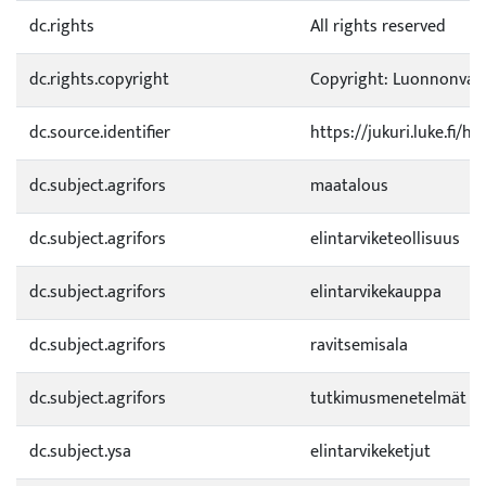
dc.rights
All rights reserved
dc.rights.copyright
Copyright: Luonnonvara
dc.source.identifier
https://jukuri.luke.fi/
dc.subject.agrifors
maatalous
dc.subject.agrifors
elintarviketeollisuus
dc.subject.agrifors
elintarvikekauppa
dc.subject.agrifors
ravitsemisala
dc.subject.agrifors
tutkimusmenetelmät
dc.subject.ysa
elintarvikeketjut