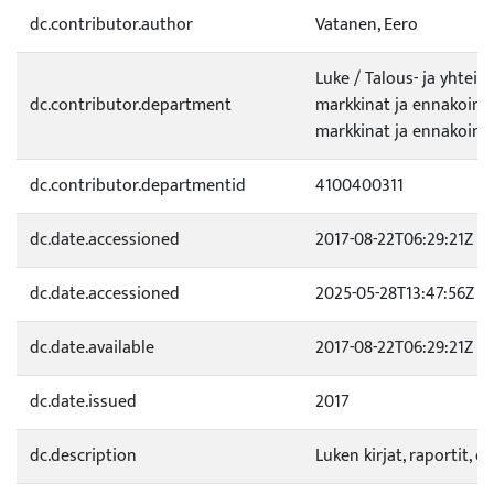
dc.contributor.author
Vatanen, Eero
Luke / Talous- ja yhteisk
dc.contributor.department
markkinat ja ennakointi /
markkinat ja ennakoint
dc.contributor.departmentid
4100400311
dc.date.accessioned
2017-08-22T06:29:21Z
dc.date.accessioned
2025-05-28T13:47:56Z
dc.date.available
2017-08-22T06:29:21Z
dc.date.issued
2017
dc.description
Luken kirjat, raportit, o