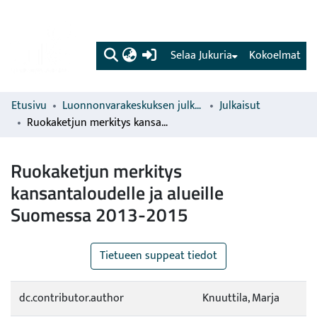
(current)
Selaa Jukuria
Kokoelmat
Etusivu
Luonnonvarakeskuksen julkaisut
Julkaisut
Ruokaketjun merkitys kansantaloudelle ja alueille Suomessa 2013-2015
Ruokaketjun merkitys
kansantaloudelle ja alueille
Suomessa 2013-2015
Tietueen suppeat tiedot
dc.contributor.author
Knuuttila, Marja