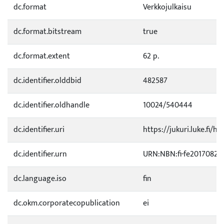
dc.format
Verkkojulkaisu
dc.format.bitstream
true
dc.format.extent
62 p.
dc.identifier.olddbid
482587
dc.identifier.oldhandle
10024/540444
dc.identifier.uri
https://jukuri.luke.fi/h
dc.identifier.urn
URN:NBN:fi-fe20170822
dc.language.iso
fin
dc.okm.corporatecopublication
ei