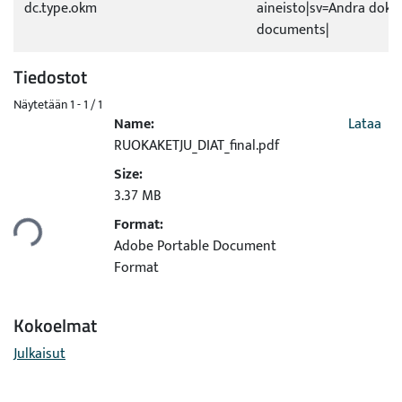
dc.type.okm
aineisto|sv=Andra dok
documents|
Tiedostot
Näytetään
1 - 1 / 1
Name:
Lataa
RUOKAKETJU_DIAT_final.pdf
Size:
3.37 MB
ataan...
Format:
Adobe Portable Document
Format
Kokoelmat
Julkaisut