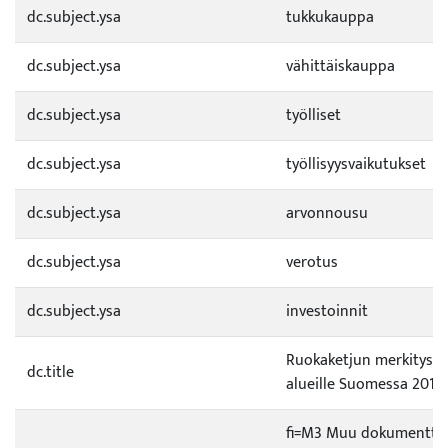
dc.subject.ysa
tukkukauppa
dc.subject.ysa
vähittäiskauppa
dc.subject.ysa
työlliset
dc.subject.ysa
työllisyysvaikutukset
dc.subject.ysa
arvonnousu
dc.subject.ysa
verotus
dc.subject.ysa
investoinnit
Ruokaketjun merkitys k
dc.title
alueille Suomessa 2013
fi=M3 Muu dokumentti 