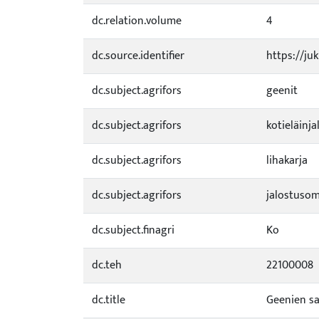
dc.relation.volume
4
dc.source.identifier
https://ju
dc.subject.agrifors
geenit
dc.subject.agrifors
kotieläinja
dc.subject.agrifors
lihakarja
dc.subject.agrifors
jalostuso
dc.subject.finagri
Ko
dc.teh
22100008
dc.title
Geenien sa