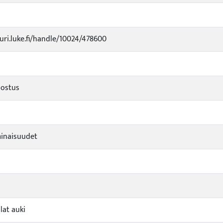
kuri.luke.fi/handle/10024/478600
lostus
minaisuudet
lat auki