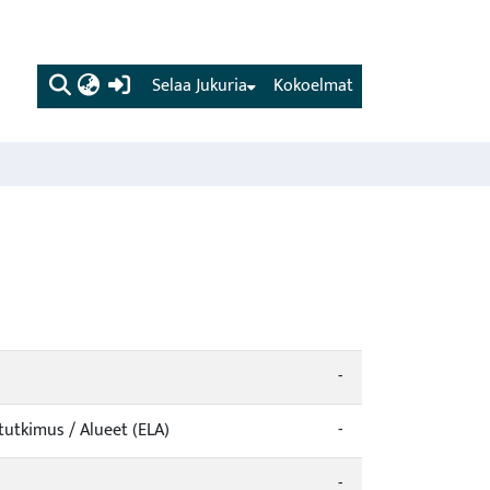
(current)
Selaa Jukuria
Kokoelmat
-
tutkimus / Alueet (ELA)
-
-