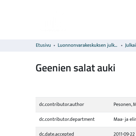
Etusivu
Luonnonvarakeskuksen julkaisut
Julka
Geenien salat auki
dc.contributor.author
Pesonen, M
dc.contributor.department
Maa- ja el
dc.date.accepted
2011-09-22