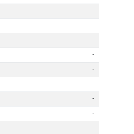
-
-
-
-
-
-