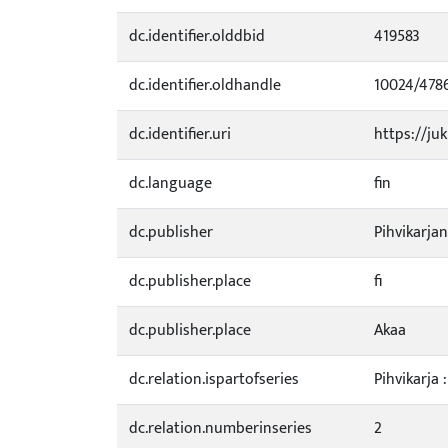
dc.identifier.olddbid
419583
dc.identifier.oldhandle
10024/478
dc.identifier.uri
https://juk
dc.language
fin
dc.publisher
Pihvikarjan
dc.publisher.place
fi
dc.publisher.place
Akaa
dc.relation.ispartofseries
Pihvikarja 
dc.relation.numberinseries
2