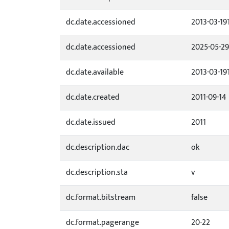
dc.date.accessioned
2013-03-19
dc.date.accessioned
2025-05-29
dc.date.available
2013-03-19
dc.date.created
2011-09-14
dc.date.issued
2011
dc.description.dac
ok
dc.description.sta
v
dc.format.bitstream
false
dc.format.pagerange
20-22