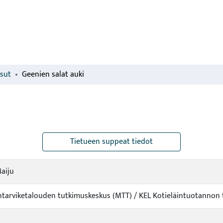
isut
Geenien salat auki
Tietueen suppeat tiedot
aiju
intarviketalouden tutkimuskeskus (MTT) / KEL Kotieläintuotannon 