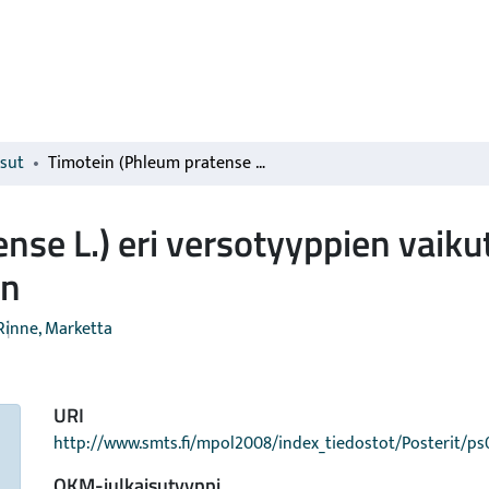
isut
Timotein (Phleum pratense L.) eri versotyyppien vaikutus sadon määrän ja sulavuuden kehitykseen
nse L.) eri versotyyppien vaik
en
Rinne, Marketta
URI
http://www.smts.fi/mpol2008/index_tiedostot/Posterit/ps
OKM-julkaisutyyppi