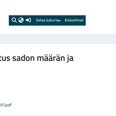
(current)
Selaa Jukuria
Kokoelmat
utus sadon määrän ja
017.pdf