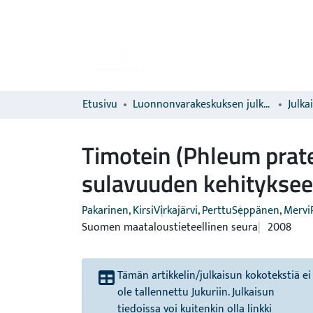
Etusivu
Luonnonvarakeskuksen julkaisut
Julka
Timotein (Phleum prate
sulavuuden kehitykse
Pakarinen, Kirsi
Virkajärvi, Perttu
Seppänen, Mervi
Suomen maataloustieteellinen seura
2008
Tämän artikkelin/julkaisun kokotekstiä ei
ole tallennettu Jukuriin. Julkaisun
tiedoissa voi kuitenkin olla linkki