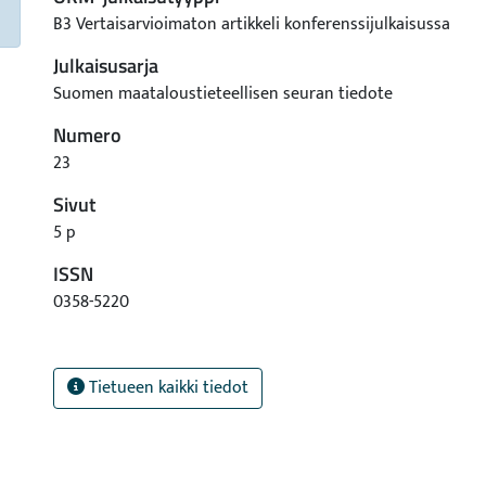
B3 Vertaisarvioimaton artikkeli konferenssijulkaisussa
Julkaisusarja
Suomen maataloustieteellisen seuran tiedote
Numero
23
Sivut
5 p
ISSN
0358-5220
Tietueen kaikki tiedot