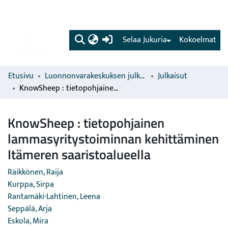
(current)
Selaa Jukuria
Kokoelmat
Etusivu
Luonnonvarakeskuksen julkaisut
Julkaisut
KnowSheep : tietopohjainen lammasyritystoiminnan kehittäminen Itämeren saaristoalueella
KnowSheep : tietopohjainen
lammasyritystoiminnan kehittäminen
Itämeren saaristoalueella
Räikkönen, Raija
Kurppa, Sirpa
Rantamäki-Lahtinen, Leena
Seppälä, Arja
Eskola, Mira