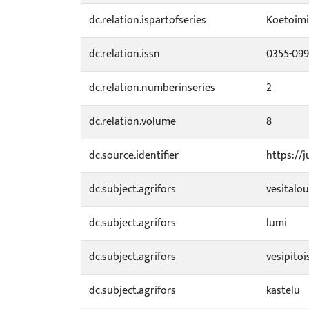
dc.relation.ispartofseries
Koetoimi
dc.relation.issn
0355-09
dc.relation.numberinseries
2
dc.relation.volume
8
dc.source.identifier
https://j
dc.subject.agrifors
vesitalo
dc.subject.agrifors
lumi
dc.subject.agrifors
vesipito
dc.subject.agrifors
kastelu