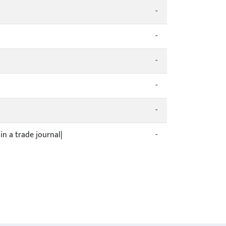
-
-
-
-
-
 in a trade journal|
-