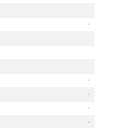
-
-
-
-
-