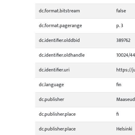
dc.format.bitstream
false
dc.format.pagerange
p. 3
dc.identifier.olddbid
389762
dc.identifier.oldhandle
10024/44
dc.identifier.uri
https://j
dc.language
fin
dc.publisher
Maaseud
dc.publisher.place
fi
dc.publisher.place
Helsinki