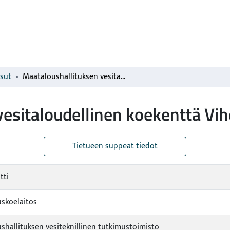
isut
Maataloushallituksen vesitaloudellinen koekenttä Vihdissä
esitaloudellinen koekenttä Vih
Tietueen suppeat tiedot
tti
skoelaitos
shallituksen vesiteknillinen tutkimustoimisto