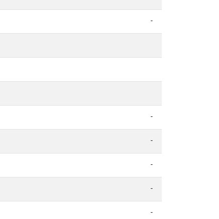
-
-
-
-
-
-