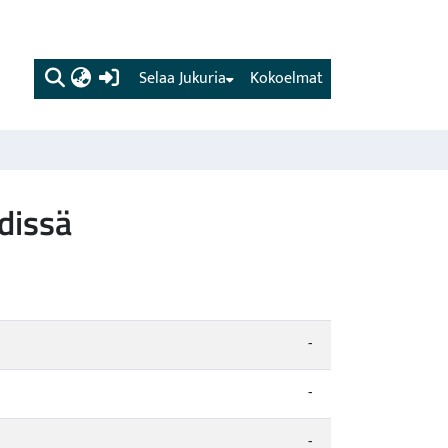
(current)
Selaa Jukuria
Kokoelmat
dissä
-
-
-