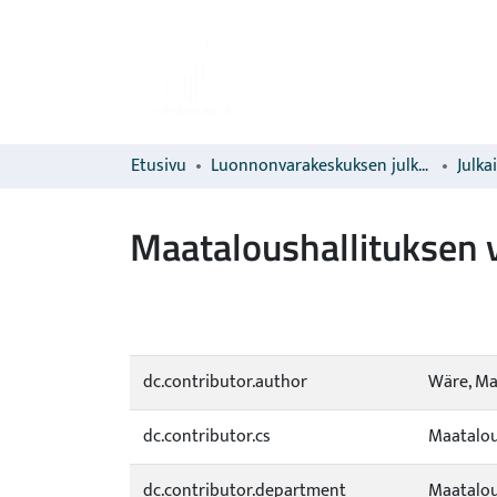
Etusivu
Luonnonvarakeskuksen julkaisut
Julka
Maataloushallituksen v
dc.contributor.author
Wäre, Ma
dc.contributor.cs
Maatalou
dc.contributor.department
Maatalou