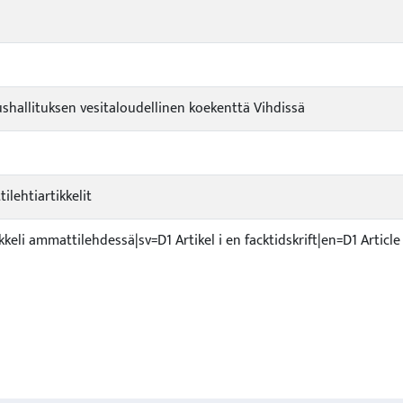
shallituksen vesitaloudellinen koekenttä Vihdissä
ilehtiartikkelit
ikkeli ammattilehdessä|sv=D1 Artikel i en facktidskrift|en=D1 Article