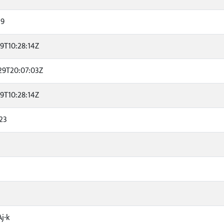
19
19T10:28:14Z
29T20:07:03Z
19T10:28:14Z
23
Aj-k