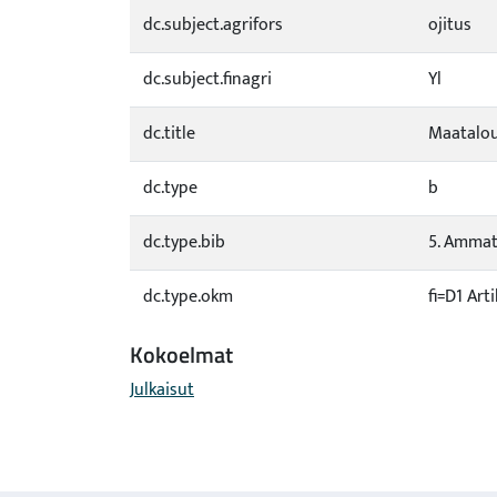
dc.subject.agrifors
ojitus
dc.subject.finagri
Yl
dc.title
Maatalou
dc.type
b
dc.type.bib
5. Ammatt
dc.type.okm
fi=D1 Art
Kokoelmat
Julkaisut