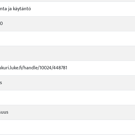
nta ja käytäntö
90
ukuri.luke.fi/handle/10024/448781
us
isuus