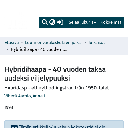
(current)
Selaa Jukuria
Kokoelmat
Etusivu
Luonnonvarakeskuksen julkaisut
Julkaisut
Hybridihaapa - 40 vuoden takaa uudeksi viljelypuuksi
Hybridihaapa - 40 vuoden takaa
uudeksi viljelypuuksi
Hybridasp - ett nytt odlingsträd från 1950-talet
Viherä-Aarnio, Anneli
1998
Tämän artikkelin/julkaisun kokotekstiä ei ole