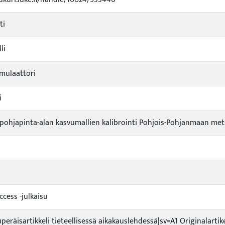
ti
li
mulaattori
i
ohjapinta-alan kasvumallien kalibrointi Pohjois-Pohjanmaan met
ccess -julkaisu
uperäisartikkeli tieteellisessä aikakauslehdessä|sv=A1 Originalartik