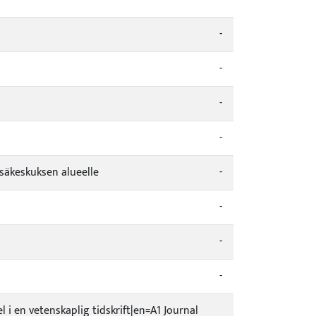
-
-
-
-
säkeskuksen alueelle
-
-
-
-
el i en vetenskaplig tidskrift|en=A1 Journal