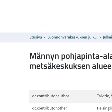
Etusivu
Luonnonvarakeskuksen julkaisut
Julka
Männyn pohjapinta-ala
metsäkeskuksen aluee
dc.contributor.author
Talvitie,
dc.contributor.other
Helsingi