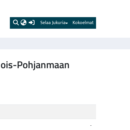
(current)
Selaa Jukuria
Kokoelmat
hjois-Pohjanmaan
-