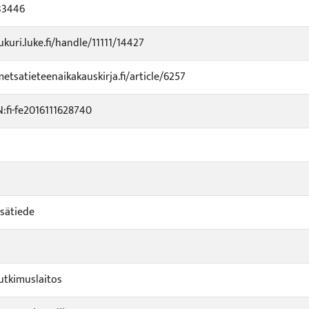
33446
ukuri.luke.fi/handle/11111/14427
metsatieteenaikakauskirja.fi/article/6257
fi-fe2016111628740
sätiede
tkimuslaitos