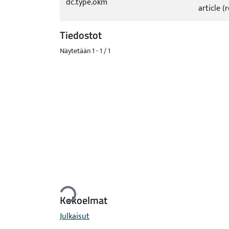
dc.type.okm
article (
Tiedostot
Näytetään
1 - 1 / 1
Ladataan...
Kokoelmat
Julkaisut