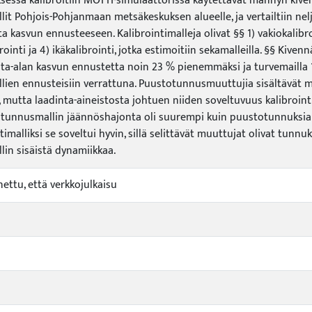
sessa kalibroitiin MOTTI-simulaattorissa käytettävät männyn kive
lit Pohjois-Pohjanmaan metsäkeskuksen alueelle, ja vertailtiin nelj
a kasvun ennusteeseen. Kalibrointimalleja olivat §§ 1) vakiokalibroi
ointi ja 4) ikäkalibrointi, jotka estimoitiin sekamalleilla. §§ Kivenn
ta-alan kasvun ennustetta noin 23 % pienemmäksi ja turvemailla
ien ennusteisiin verrattuna. Puustotunnusmuuttujia sisältävät mallit
, mutta laadinta-aineistosta johtuen niiden soveltuvuus kalibrointi
tunnusmallin jäännöshajonta oli suurempi kuin puustotunnuksia s
timalliksi se soveltui hyvin, sillä selittävät muuttujat olivat tunn
lin sisäistä dynamiikkaa.
nettu, että verkkojulkaisu