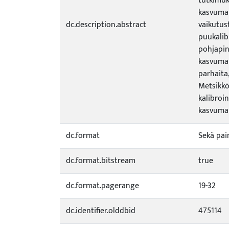
tutkimuk
kasvumal
dc.description.abstract
vaikutust
puukalibr
pohjapin
kasvumall
parhaita
Metsikkö
kalibroin
kasvumal
dc.format
Sekä pai
dc.format.bitstream
true
dc.format.pagerange
19-32
dc.identifier.olddbid
475114