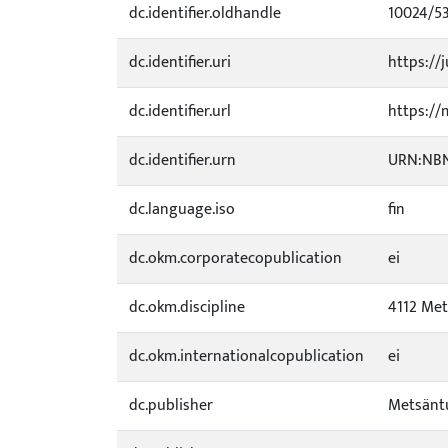
dc.identifier.oldhandle
10024/5
dc.identifier.uri
https://j
dc.identifier.url
https://
dc.identifier.urn
URN:NBN:
dc.language.iso
fin
dc.okm.corporatecopublication
ei
dc.okm.discipline
4112 Met
dc.okm.internationalcopublication
ei
dc.publisher
Metsäntu