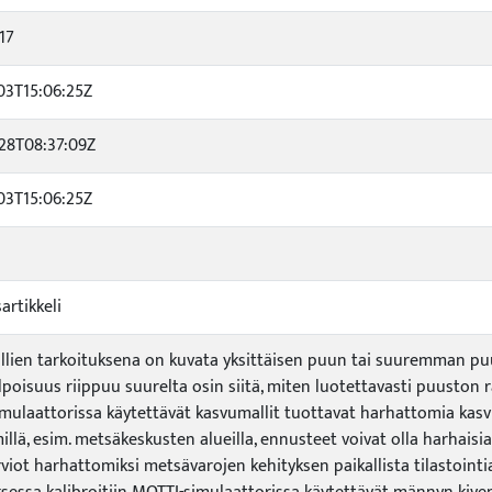
17
03T15:06:25Z
28T08:37:09Z
03T15:06:25Z
artikkeli
lien tarkoituksena on kuvata yksittäisen puun tai suuremman puu
lpoisuus riippuu suurelta osin siitä, miten luotettavasti puuston
mulaattorissa käytettävät kasvumallit tuottavat harhattomia kasv
lä, esim. metsäkeskusten alueilla, ennusteet voivat olla harhaisia. T
viot harhattomiksi metsävarojen kehityksen paikallista tilastointia