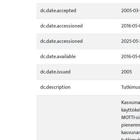
dc.date.accepted
2005-03-
dc.date.accessioned
2016-05-
dc.date.accessioned
2025-05-
dc.date.available
2016-05-
dc.date.issued
2005
dc.description
Tutkimus
Kasvumal
käyttöke
MOTTI-si
pienemmil
kasvunar