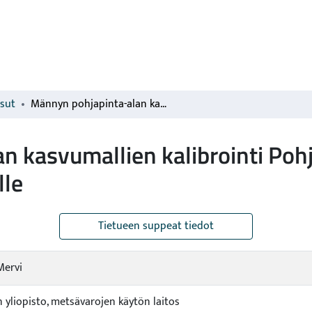
isut
Männyn pohjapinta-alan kasvumallien kalibrointi Pohjois-Pohjanmaan metsäkeskuksen alueelle
n kasvumallien kalibrointi Po
lle
Tietueen suppeat tiedot
 Mervi
n yliopisto, metsävarojen käytön laitos