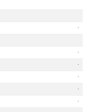
-
-
-
-
-
-