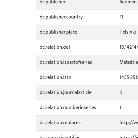
dc.publisher
Suomen m
dc.publisher.country
FI
dc.publisher.place
Helsinki
dc.relation.doi
10.14214
dc.relation.ispartofseries
Metsätie
dc.relation.issn
1455-251
dc.relation.journalarticle
3
dc.relation.numberinseries
1
dc.relation.replaces
http://ww
dc.source.identifier
https://