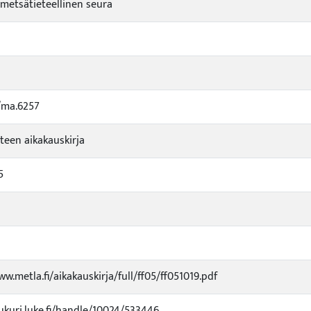
etsätieteellinen seura
/ma.6257
teen aikakauskirja
5
w.metla.fi/aikakauskirja/full/ff05/ff051019.pdf
jukuri.luke.fi/handle/10024/533446