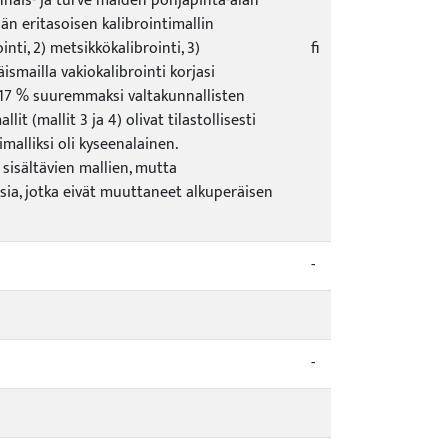
nnäis- ja turve maiden pohjapinta-alan
än eritasoisen kalibrointimallin
nti, 2) metsikkökalibrointi, 3)
fi
äismailla vakiokalibrointi korjasi
 17 % suuremmaksi valtakunnallisten
 (mallit 3 ja 4) olivat tilastollisesti
malliksi oli kyseenalainen.
isältävien mallien, mutta
uksia, jotka eivät muuttaneet alkuperäisen
-
-