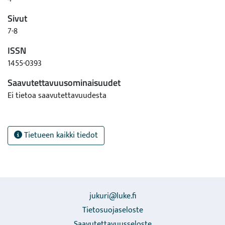
Sivut
7-8
ISSN
1455-0393
Saavutettavuusominaisuudet
Ei tietoa saavutettavuudesta
Tietueen kaikki tiedot
jukuri@luke.fi
Tietosuojaseloste
Saavutettavuusseloste