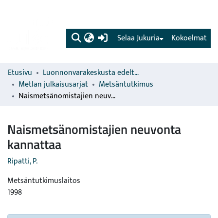
(current)
Selaa Jukuria
Kokoelmat
Etusivu
Luonnonvarakeskusta edeltävien organisaatioiden sarjat
Metlan julkaisusarjat
Metsäntutkimus
Naismetsänomistajien neuvonta kannattaa
Naismetsänomistajien neuvonta
kannattaa
Ripatti, P.
Metsäntutkimuslaitos
1998