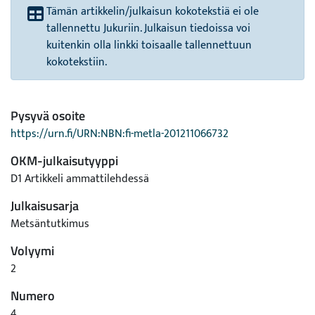
Tämän artikkelin/julkaisun kokotekstiä ei ole
tallennettu Jukuriin. Julkaisun tiedoissa voi
kuitenkin olla linkki toisaalle tallennettuun
kokotekstiin.
Pysyvä osoite
https://urn.fi/URN:NBN:fi-metla-201211066732
OKM-julkaisutyyppi
D1 Artikkeli ammattilehdessä
Julkaisusarja
Metsäntutkimus
Volyymi
2
Numero
4