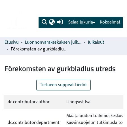
(current)
Selaa Jukuria
Kokoelmat
Etusivu
Luonnonvarakeskuksen julkaisut
Julkaisut
Förekomsten av gurkbladlus utreds
Förekomsten av gurkbladlus utreds
Tietueen suppeat tiedot
dc.contributor.author
Lindqvist Isa
Maatalouden tutkimuskeskus (
dc.contributor.department
Kasvinsuojelun tutkimuslaitos 