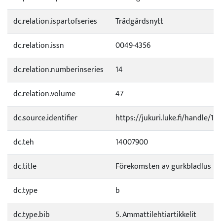
dc.relation.ispartofseries
Trädgårdsnytt
dc.relation.issn
0049-4356
dc.relation.numberinseries
14
dc.relation.volume
47
dc.source.identifier
https://jukuri.luke.fi/handle/1
dc.teh
14007900
dc.title
Förekomsten av gurkbladlus ut
dc.type
b
dc.type.bib
5. Ammattilehtiartikkelit