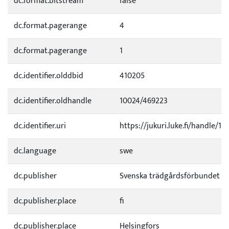
dc.format.bitstream
false
dc.format.pagerange
4
dc.format.pagerange
1
dc.identifier.olddbid
410205
dc.identifier.oldhandle
10024/469223
dc.identifier.uri
https://jukuri.luke.fi/handle/11
dc.language
swe
dc.publisher
Svenska trädgårdsförbundet
dc.publisher.place
fi
dc.publisher.place
Helsingfors