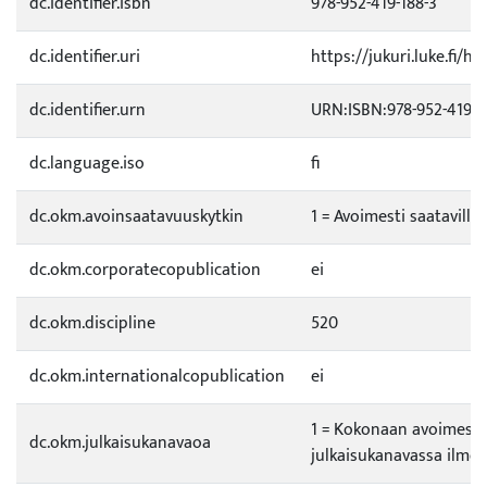
dc.identifier.isbn
978-952-419-188-3
dc.identifier.uri
https://jukuri.luke.fi/h
dc.identifier.urn
URN:ISBN:978-952-419-1
dc.language.iso
fi
dc.okm.avoinsaatavuuskytkin
1 = Avoimesti saatavilla
dc.okm.corporatecopublication
ei
dc.okm.discipline
520
dc.okm.internationalcopublication
ei
1 = Kokonaan avoimess
dc.okm.julkaisukanavaoa
julkaisukanavassa ilmes