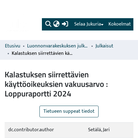
(current)
Selaa Jukuria
Kokoelmat
Etusivu
Luonnonvarakeskuksen julkaisut
Julkaisut
Kalastuksen siirrettävien käyttöoikeuksien vakuusarvo : Loppuraportti 2024
Kalastuksen siirrettävien
käyttöoikeuksien vakuusarvo :
Loppuraportti 2024
Tietueen suppeat tiedot
dc.contributor.author
Setälä, Jari