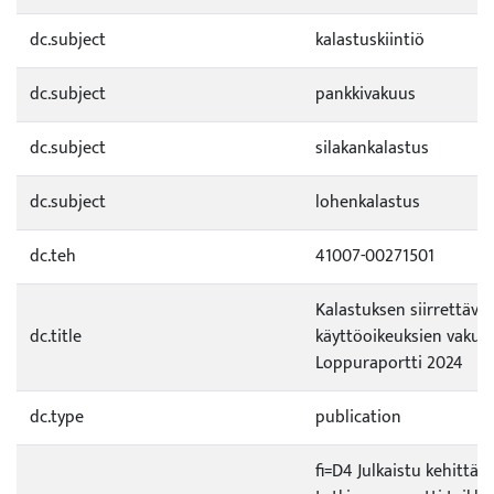
dc.subject
kalastuskiintiö
dc.subject
pankkivakuus
dc.subject
silakankalastus
dc.subject
lohenkalastus
dc.teh
41007-00271501
Kalastuksen siirrettävi
dc.title
käyttöoikeuksien vakuus
Loppuraportti 2024
dc.type
publication
fi=D4 Julkaistu kehittämi