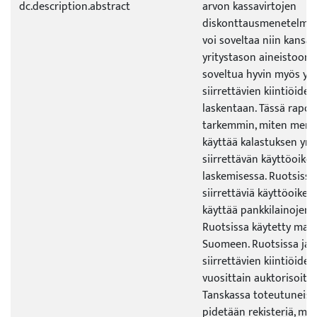
dc.description.abstract
arvon kassavirtojen
diskonttausmenetelmäl
voi soveltaa niin kansa
yritystason aineistoon, 
soveltua hyvin myös yri
siirrettävien kiintiöide
laskentaan. Tässä rapor
tarkemmin, miten mene
käyttää kalastuksen yri
siirrettävän käyttöoike
laskemisessa. Ruotsissa
siirrettäviä käyttöoikeu
käyttää pankkilainojen 
Ruotsissa käytetty mall
Suomeen. Ruotsissa ja 
siirrettävien kiintiöide
vuosittain auktorisoitu
Tanskassa toteutuneist
pidetään rekisteriä, mu