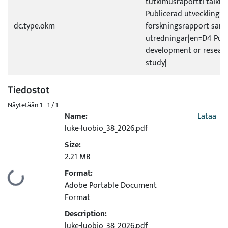
tutkimusraportti taikka 
Publicerad utvecklings- 
dc.type.okm
forskningsrapport sam
utredningar|en=D4 Pub
development or researc
study|
Tiedostot
Näytetään
1 - 1 / 1
Name:
Lataa
luke-luobio_38_2026.pdf
Size:
2.21 MB
Format:
Ladataan...
Adobe Portable Document
Format
Description:
luke-luobio_38_2026.pdf