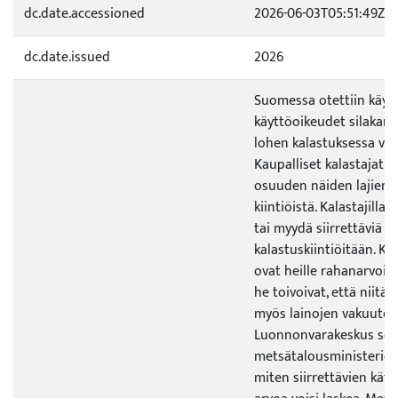
dc.date.accessioned
2026-06-03T05:51:49Z
dc.date.issued
2026
Suomessa otettiin käytt
käyttöoikeudet silakan, k
lohen kalastuksessa vu
Kaupalliset kalastajat 
osuuden näiden lajien
kiintiöistä. Kalastajilla 
tai myydä siirrettäviä k
kalastuskiintiöitään. K
ovat heille rahanarvois
he toivoivat, että niitä 
myös lainojen vakuuten
Luonnonvarakeskus selvi
metsätalousministeriön
miten siirrettävien käy