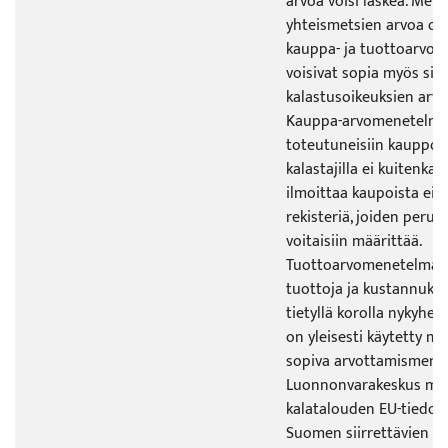
arvoa voisi laskea. Met
yhteismetsien arvoa on
kauppa- ja tuottoarvom
voisivat sopia myös siir
kalastusoikeuksien arv
Kauppa-arvomenetelmä
toteutuneisiin kauppoih
kalastajilla ei kuitenkaa
ilmoittaa kaupoista eikä
rekisteriä, joiden perus
voitaisiin määrittää.
Tuottoarvomenetelmäss
tuottoja ja kustannuks
tietyllä korolla nykyhe
on yleisesti käytetty mo
sopiva arvottamismene
Luonnonvarakeskus mää
kalatalouden EU-tiedo
Suomen siirrettävien ka