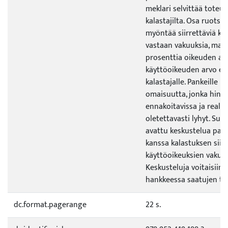
meklari selvittää toteu
kalastajilta. Osa ruotsa
myöntää siirrettäviä kä
vastaan vakuuksia, mak
prosenttia oikeuden arv
käyttöoikeuden arvo ei
kalastajalle. Pankeille 
omaisuutta, jonka hinta
ennakoitavissa ja realis
oletettavasti lyhyt. Suo
avattu keskustelua pank
kanssa kalastuksen siir
käyttöoikeuksien vakuu
Keskusteluja voitaisiin 
hankkeessa saatujen tul
dc.format.pagerange
22 s.