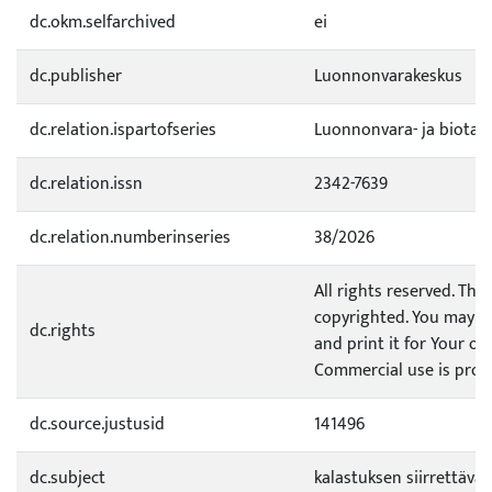
dc.okm.selfarchived
ei
dc.publisher
Luonnonvarakeskus
dc.relation.ispartofseries
Luonnonvara- ja biotal
dc.relation.issn
2342-7639
dc.relation.numberinseries
38/2026
All rights reserved. This
copyrighted. You may d
dc.rights
and print it for Your o
Commercial use is prohi
dc.source.justusid
141496
dc.subject
kalastuksen siirrettävä