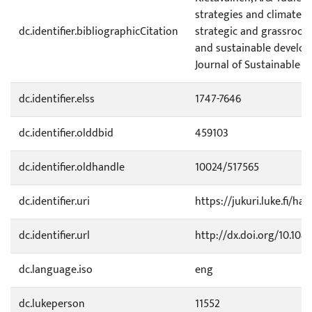
strategies and climate c
dc.identifier.bibliographicCitation
strategic and grassroot
and sustainable develop
Journal of Sustainable T
dc.identifier.elss
1747-7646
dc.identifier.olddbid
459103
dc.identifier.oldhandle
10024/517565
dc.identifier.uri
https://jukuri.luke.fi/ha
dc.identifier.url
http://dx.doi.org/10.10
dc.language.iso
eng
dc.lukeperson
11552