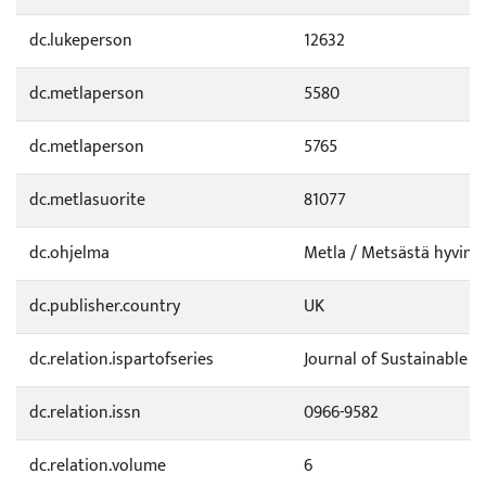
dc.lukeperson
12632
dc.metlaperson
5580
dc.metlaperson
5765
dc.metlasuorite
81077
dc.ohjelma
Metla / Metsästä hyvinvo
dc.publisher.country
UK
dc.relation.ispartofseries
Journal of Sustainable T
dc.relation.issn
0966-9582
dc.relation.volume
6