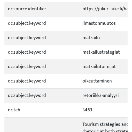
dc.source.identifier
https://jukuri.luke.fi/h
dc.subject.keyword
ilmastonmuutos
dc.subject.keyword
matkailu
dc.subject.keyword
matkailustrategiat
dc.subject.keyword
matkailutoimijat
dc.subject.keyword
oikeuttaminen
dc.subject.keyword
retoriikka-analyysi
dc.teh
3463
Tourism strategies and 
rhetoric at both strateg