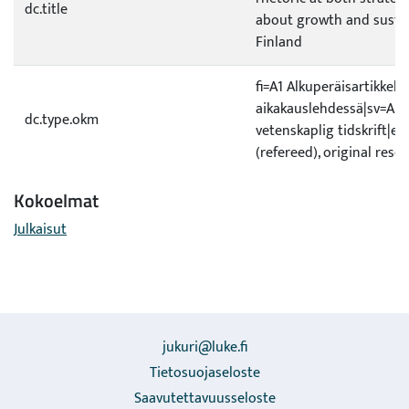
dc.title
about growth and susta
Finland
fi=A1 Alkuperäisartikkeli 
aikakauslehdessä|sv=A1 O
dc.type.okm
vetenskaplig tidskrift|en
(refereed), original rese
Kokoelmat
Julkaisut
jukuri@luke.fi
Tietosuojaseloste
Saavutettavuusseloste