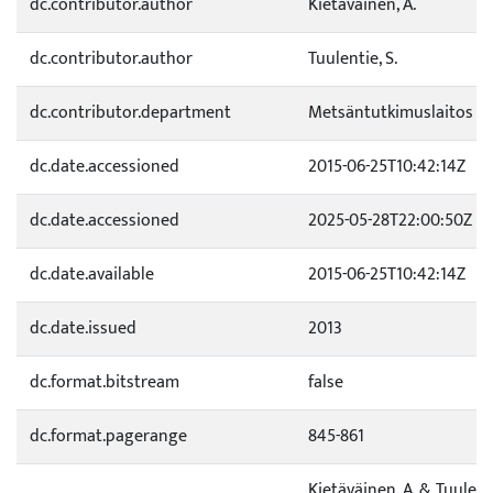
dc.contributor.author
Kietäväinen, A.
dc.contributor.author
Tuulentie, S.
dc.contributor.department
Metsäntutkimuslaitos
dc.date.accessioned
2015-06-25T10:42:14Z
dc.date.accessioned
2025-05-28T22:00:50Z
dc.date.available
2015-06-25T10:42:14Z
dc.date.issued
2013
dc.format.bitstream
false
dc.format.pagerange
845-861
Kietäväinen, A. & Tuulent