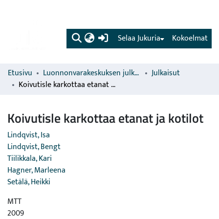
(current)
Selaa Jukuria
Kokoelmat
Etusivu
Luonnonvarakeskuksen julkaisut
Julkaisut
Koivutisle karkottaa etanat ja kotilot
Koivutisle karkottaa etanat ja kotilot
Lindqvist, Isa
Lindqvist, Bengt
Tiilikkala, Kari
Hagner, Marleena
Setälä, Heikki
MTT
2009