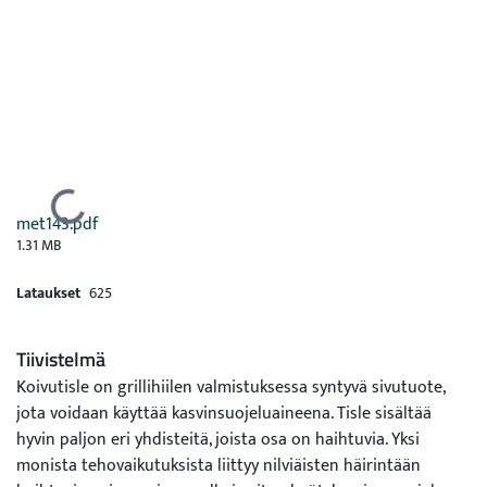
Ladataan...
met143.pdf
1.31 MB
Lataukset
625
Tiivistelmä
Koivutisle on grillihiilen valmistuksessa syntyvä sivutuote,
jota voidaan käyttää kasvinsuojeluaineena. Tisle sisältää
hyvin paljon eri yhdisteitä, joista osa on haihtuvia. Yksi
monista tehovaikutuksista liittyy nilviäisten häirintään