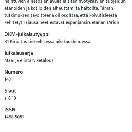
haihtuvien ainesosien avulla ja siten hyötykasvien suojeluun
etanoiden ja kotiloiden aiheuttamilta haitoilta. Tämän
tutkimuksen tavoitteena oli osoittaa, että koivutisleestä
kehitetyt rajausaineet estävät espanjansiruetanan (Arion
lusitanicus) ja lehtokotilon (Arianta arbustorum) pääsyn
OKM-julkaisutyyppi
tisleellä käsiteltyjen muovimateriaalien yli. MTT:n koekentällä
B1 Kirjoitus tieteellisessä aikakauslehdessä
Jokioisissa ruukuissa kasvavia kiinankaaleja suojattiin
sivelemällä ruukkujen ulkopinnat tisleellä. Osa ruukuista
Julkaisusarja
varustettiin muovikauluksella suojaamaan tislettä sateelta ja
Maa- ja elintarviketalous
auringonpaahteelta. Lehtokotilokokeissa Lahdessa
Numero
hyötykasvien suojana käytettiin pleksiaidasta tehtyjä
kehikkoja, joiden yläreunat taitettiin sadesuojaksi.
143
Etanakokeessa ruukut käsiteltiin juoksevamman (BTO1) ja
Sivut
tahmeamman (BTO2) tisleen seoksella viikon tai kahden
s. 8-19
viikon välein kuukauden ajan. Kontrolleina toimivat
käsittelemättömät ruukut. Kotilokokeessa sekoitettiin
ISSN
tislettä (BTO2) vaseliiniin, jota siveltiin pleksiaitojen
1458-5081
yläreunoihin. Tehoa verrattiin pelkästään tisleellä tai
vaseliinilla käsiteltyihin aitoihin. Laboratoriokokeissa