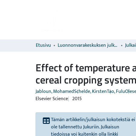
Etusivu
Luonnonvarakeskuksen julkaisut
Julka
Effect of temperature a
cereal cropping syste
Jabloun, Mohamed
Schelde, Kirsten
Tao, Fulu
Olese
Elsevier Science
2015
Tämän artikkelin/julkaisun kokotekstiä ei
ole tallennettu Jukuriin. Julkaisun
tiedoissa voi kuitenkin olla linkki