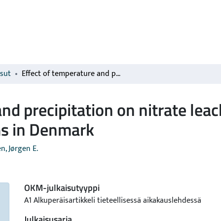
isut
Effect of temperature and precipitation on nitrate leaching from organic cereal cropping systems in Denmark
nd precipitation on nitrate lea
ms in Denmark
n, Jørgen E.
OKM-julkaisutyyppi
A1 Alkuperäisartikkeli tieteellisessä aikakauslehdessä
Julkaisusarja