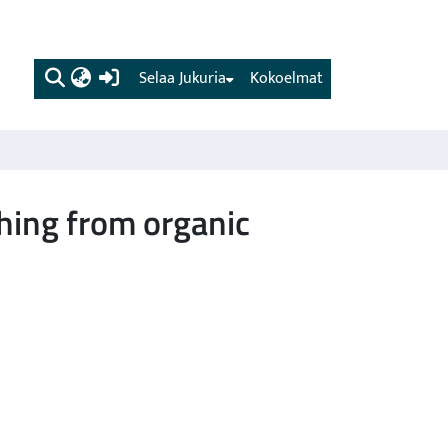
(current)
Selaa Jukuria
Kokoelmat
ching from organic